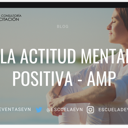
ación
Asesoría
Neurociencias