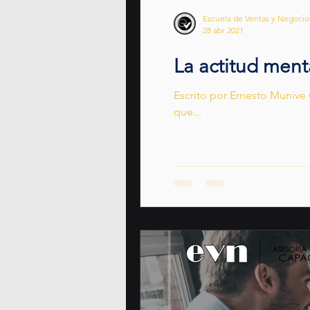
Escuela de Ventas y Negoci
28 abr 2021
La actitud ment
Escrito por Ernesto Munive 
que...