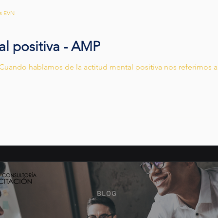
os EVN
al positiva - AMP
Cuando hablamos de la actitud mental positiva nos referimos a