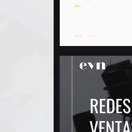
de...