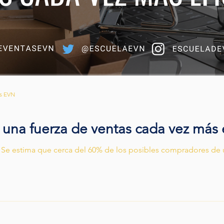
os EVN
 una fuerza de ventas cada vez más 
 Se estima que cerca del 60% de los posibles compradores de u