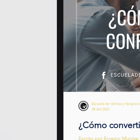
Escuela de Ventas y Negoci
28 abr 2021
¿Cómo convertir
Escrito por Ernesto Munive