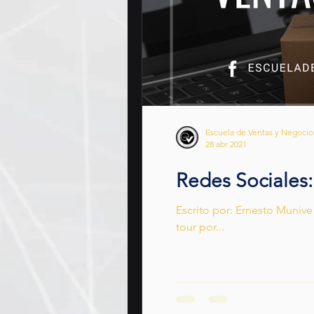
Escuela de Ventas y Negoci
28 abr 2021
Redes Sociales:
Escrito por: Ernesto Munive
tour por...