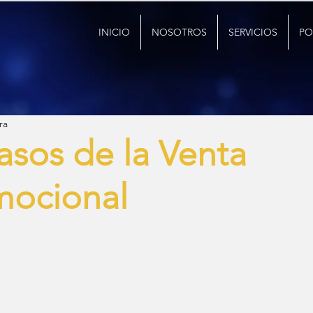
INICIO
NOSOTROS
SERVICIOS
PO
ra
asos de la Venta
mocional