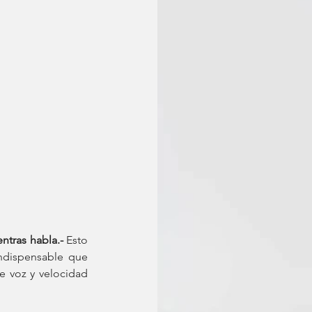
ntras habla.-
 Esto 
ndispensable que 
e voz y velocidad 