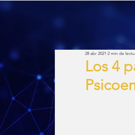
28 abr 2021
2 min de lectu
Los 4 p
Psicoe