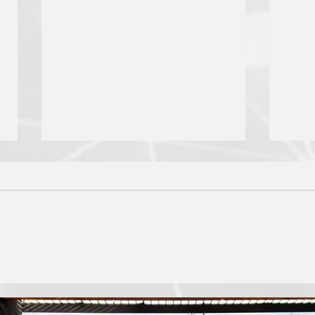
Curso Práctico
Curs
"NEUROVENTAS Y
"NE
TÉCNICAS DE VENTAS CON
TÉC