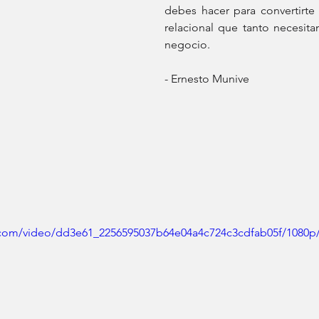
debes hacer para convertirte
relacional que tanto necesitan 
negocio.
- Ernesto Munive
ic.com/video/dd3e61_2256595037b64e04a4c724c3cdfab05f/1080p