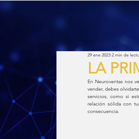
29 ene 2023
2 min de lect
LA PRI
En Neuroventas nos ve
vender, debes olvidarte
servicios, como si est
relación sólida con tu
consecuencia.