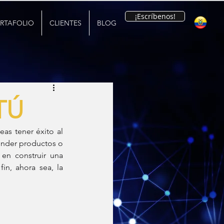
¡Escríbenos!
RTAFOLIO
CLIENTES
BLOG
TÚ
s tener éxito al 
ender productos o 
en construir una 
in, ahora sea, la 