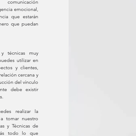
 comunicación 
gencia emocional, 
cia que estarán 
nero que puedan 
 y técnicas muy 
edes utilizar en 
ctos y clientes, 
elación cercana y 
ucción del vínculo 
te debe existir 
s. 
des realizar la 
 a tomar nuestro 
as y Técnicas de 
ás todo lo que 