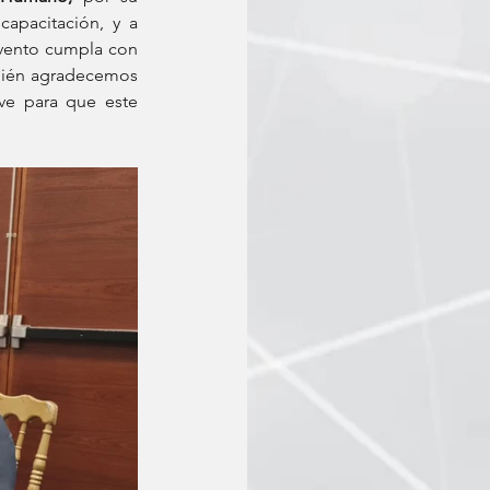
excelente apoyo durante el diagnóstico y ejecución del de todo el proceso de capacitación, y a 
evento cumpla con 
mbién agradecemos 
ve para que este 