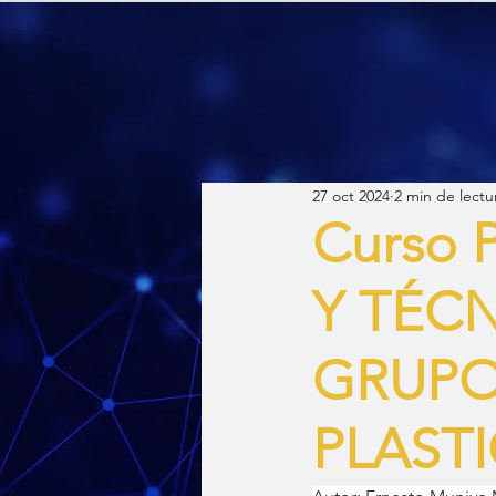
27 oct 2024
2 min de lectu
Curso 
Y TÉC
GRUPO
PLASTI