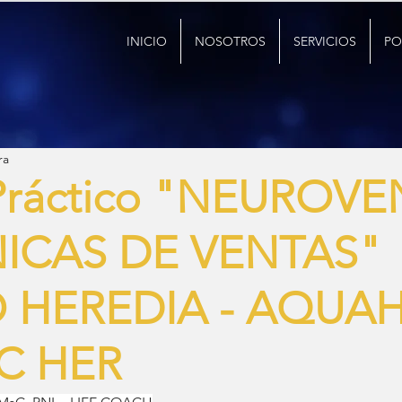
INICIO
NOSOTROS
SERVICIOS
PO
ra
Práctico "NEUROV
NICAS DE VENTAS"
 HEREDIA - AQUAH
C HER