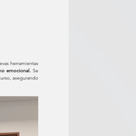
evas herramientas 
omo emocional.
 Se 
curso, asegurando 