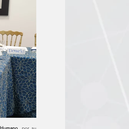
o Humano,
 por su 