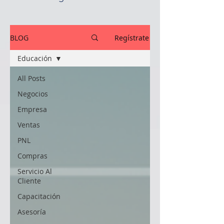
BLOG
Regístrate
Educación
All Posts
Negocios
Empresa
Ventas
PNL
Compras
Servicio Al
Cliente
Capacitación
Asesoría