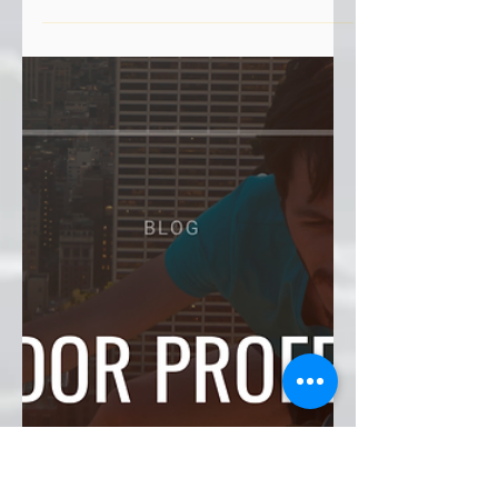
lente de un vendedor
profesional
Escrito por: Ernesto Munive Todos, en
algún momento de nuestras vidas nos
hemos visto en situación de vender un
producto, una idea y...