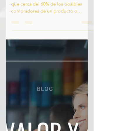
fuerza de ventas cada
vez más eficiente
Escrito por: Ernesto Munive Se estima
que cerca del 60% de los posibles
compradores de un producto o
servicio, ha realizado un tour por...